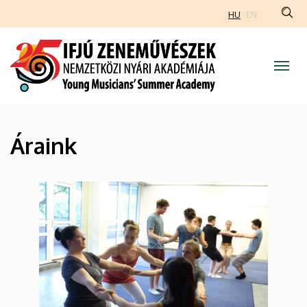
Áraink
Ugrás
HU
EN
a
|
tartalomra
Ifjú
Zeneművészek
Nemzetközi
Áraink
Nyári
Akadémiája