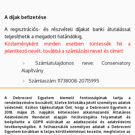
A díjak befizetése
A regisztrációs- és részvételi díjakat banki átutalással
teljesíthetik a megadott határidőkig.
Közleményként minden esetben tüntessék fel a
jelentkező nevét, továbbá a számlázási nevet és címet!
Számlatulajdonos neve: Conservatory
Alapítvány
Számlaszám: 11738008-20715995
Külföldről történő utalás esetén:
A Debreceni Egyetem kiemelt fontosságúnak tartja a
rendelkezésére bocsátott, illetve birtokába jutott személyes adatok
védelmét. Ezúton tájékoztatjuk Önt, hogy a Debreceni Egyetem a
Kedvezményezett: Conservatory Alapítvány
2018. május 25. napjától kötelezően alkalmazandó Általános
Adatvédelmi Rendelet alapján felülvizsgálta folyamatait és
Bank: OTP Bank Nyrt., SWIFT/BIC:
beépítette a GDPR előírásait az adatkezelési és adatvédelmi
tevékenységébe. A felhasználók személyes adatait a Debreceni
OTPVHUHB
Egyetem korábban is teljes körültekintéssel kezelte, megfelelve az